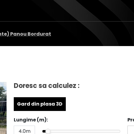
tnte) Panou Bordurat
Doresc sa calculez :
Gard din plasa 3D
Lungime (m):
Pr