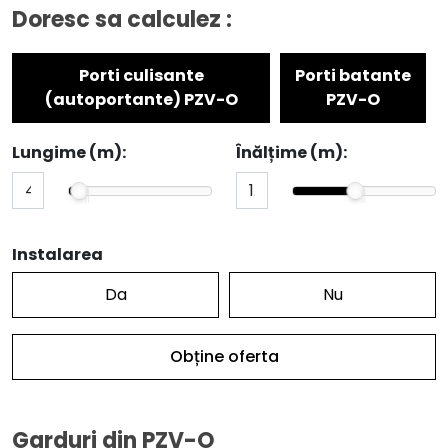
Doresc sa calculez :
Porti culisante
Porti batante
(autoportante) PZV-O
PZV-O
Lungime (m):
Înălțime (m):
Instalarea
Da
Nu
Obține oferta
Garduri din PZV-O