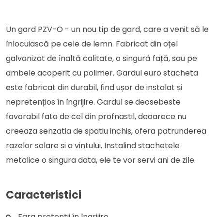
Un gard PZV-O - un nou tip de gard, care a venit să le
înlocuiască pe cele de lemn. Fabricat din oțel
galvanizat de înaltă calitate, o singură față, sau pe
ambele acoperit cu polimer. Gardul euro stacheta
este fabricat din durabil, find ușor de instalat și
nepretențios în îngrijire. Gardul se deosebeste
favorabil fata de cel din profnastil, deoarece nu
creeaza senzatia de spatiu inchis, ofera patrunderea
razelor solare si a vintului. Instalind stachetele
metalice o singura data, ele te vor servi ani de zile.
Caracteristici
Fara pretentii în îngrijire