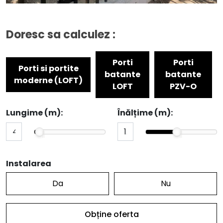
Doresc sa calculez :
Porti
Porti
Porti si portite
batante
batante
moderne (LOFT)
LOFT
PZV-O
Lungime (m):
Înălțime (m):
Instalarea
Da
Nu
Obține oferta