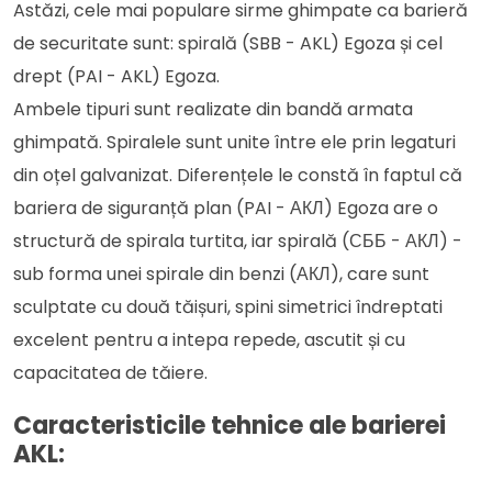
Astăzi, cele mai populare sirme ghimpate ca barieră
de securitate sunt: ​​​​spirală (SBB - AKL) Egoza și cel
drept (PAI - AKL) Egoza.
Ambele tipuri sunt realizate din bandă armata
ghimpată. Spiralele sunt unite între ele prin legaturi
din oțel galvanizat. Diferențele le constă în faptul că
bariera de siguranță plan (PAI - АКЛ) Egoza are o
structură de spirala turtita, iar spirală (СББ - АКЛ) -
sub forma unei spirale din benzi (АКЛ), care sunt
sculptate cu două tăișuri, spini simetrici îndreptati
excelent pentru a intepa repede, ascutit și cu
capacitatea de tăiere.
Caracteristicile tehnice ale barierei
AKL: