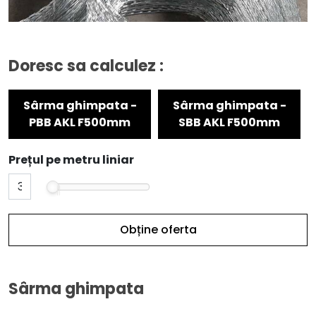
Doresc sa calculez :
Sârma ghimpata -
Sârma ghimpata -
PBB AKL F500mm
SBB AKL F500mm
Prețul pe metru liniar
Obține oferta
Sârma ghimpata