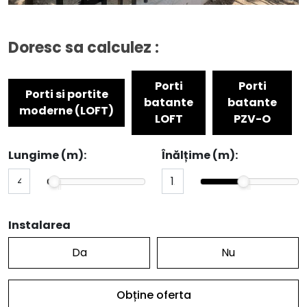
Doresc sa calculez :
Porti
Porti
Porti si portite
batante
batante
moderne (LOFT)
LOFT
PZV-O
Lungime (m):
Înălțime (m):
Instalarea
Da
Nu
Obține oferta